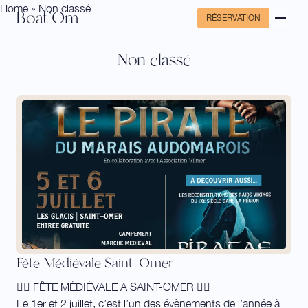
Home
»
Non classé
Boat'Om
RÉSERVATION
Non classé
Fête Médiévale Saint-Omer
🧚‍♂️ FÊTE MÉDIÉVALE A SAINT-OMER 🧙‍♂️
Le 1er et 2 juillet, c’est l’un des évènements de l’année à